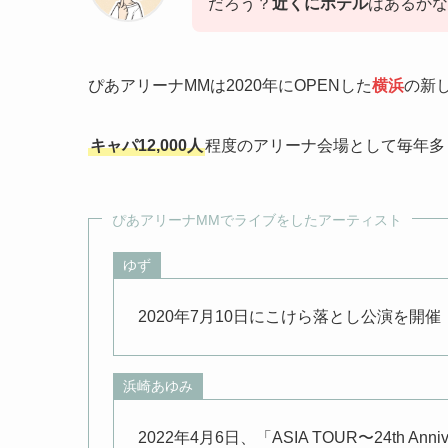
だろう？
近くにホテル
はあるかな
ぴあアリーナMMは2020年にOPENした
横浜
の新
キャパ12,000人
程度のアリーナ会場として毎年多
ぴあアリーナMMでライブをしたアーティスト
ゆず
2020年7月10日にこけら落とし公演を開催
浜崎あゆみ
2022年4月6日、「ASIA TOUR〜24th Anniv