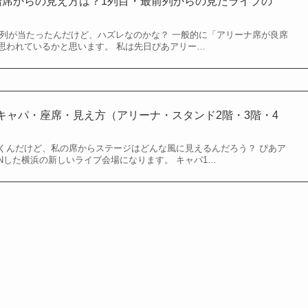
階席からの見え方は？1列目・最前列からの見たライブの
前列が当たったんだけど、ハズレなのかな？ 一般的に「アリーナ席が良席
思われているかと思います。 私は先日ぴあアリー…
キャパ・座席・見え方（アリーナ・スタンド2階・3階・4
くんだけど、私の席からステージはどんな風に見えるんだろう？ ぴあア
PENした横浜の新しいライブ会場になります。 キャパ1…